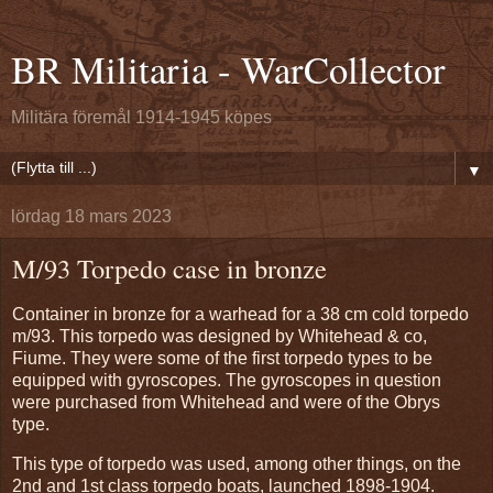
BR Militaria - WarCollector
Militära föremål 1914-1945 köpes
▼
lördag 18 mars 2023
M/93 Torpedo case in bronze
Container in bronze for a warhead for a 38 cm cold torpedo
m/93. This torpedo was designed by Whitehead & co,
Fiume. They were some of the first torpedo types to be
equipped with gyroscopes. The gyroscopes in question
were purchased from Whitehead and were of the Obrys
type.
This type of torpedo was used, among other things, on the
2nd and 1st class torpedo boats, launched 1898-1904.